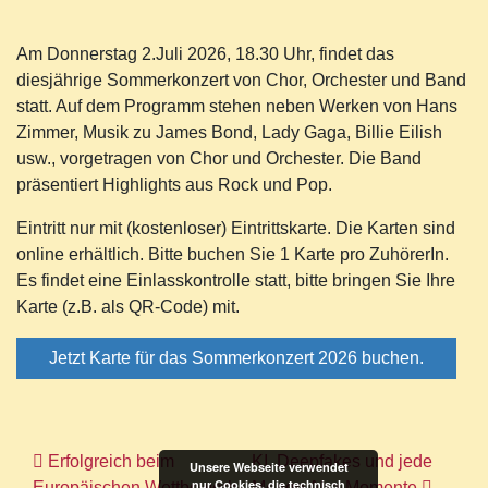
Am Donnerstag 2.Juli 2026, 18.30 Uhr, findet das
diesjährige Sommerkonzert von Chor, Orchester und Band
statt. Auf dem Programm stehen neben Werken von Hans
Zimmer, Musik zu James Bond, Lady Gaga, Billie Eilish
usw., vorgetragen von Chor und Orchester. Die Band
präsentiert Highlights aus Rock und Pop.
Eintritt nur mit (kostenloser) Eintrittskarte. Die Karten sind
online erhältlich. Bitte buchen Sie 1 Karte pro ZuhörerIn.
Es findet eine Einlasskontrolle statt, bitte bringen Sie Ihre
Karte (z.B. als QR-Code) mit.
Jetzt Karte für das Sommerkonzert 2026 buchen.
Beitragsnavigation
Erfolgreich beim
KI, Deepfakes und jede
Unsere Webseite verwendet
nur Cookies, die technisch
Europäischen Wettbewerb
Menge Aha-Momente