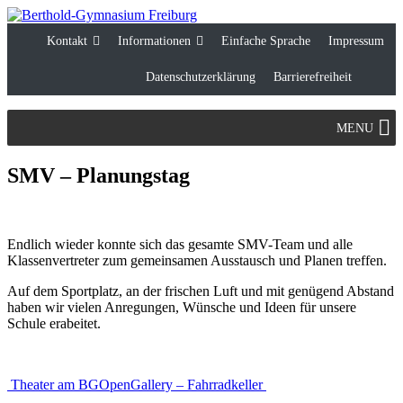
Kontakt
Informationen
Einfache Sprache
Impressum
Datenschutzerklärung
Barrierefreiheit
Zum
MENU
Inhalt
springen
SMV – Planungstag
Endlich wieder konnte sich das gesamte SMV-Team und alle
Klassenvertreter zum gemeinsamen Ausstausch und Planen treffen.
Auf dem Sportplatz, an der frischen Luft und mit genügend Abstand
haben wir vielen Anregungen, Wünsche und Ideen für unsere
Schule erabeitet.
Beitragsnavigation
Theater am BG
OpenGallery – Fahrradkeller