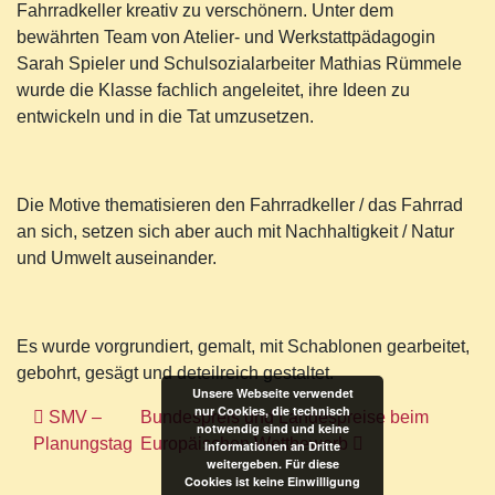
Fahrradkeller kreativ zu verschönern. Unter dem
bewährten Team von Atelier- und Werkstattpädagogin
Sarah Spieler und Schulsozialarbeiter Mathias Rümmele
wurde die Klasse fachlich angeleitet, ihre Ideen zu
entwickeln und in die Tat umzusetzen.
Die Motive thematisieren den Fahrradkeller / das Fahrrad
an sich, setzen sich aber auch mit Nachhaltigkeit / Natur
und Umwelt auseinander.
Es wurde vorgrundiert, gemalt, mit Schablonen gearbeitet,
gebohrt, gesägt und deteilreich gestaltet.
Unsere Webseite verwendet
nur Cookies, die technisch
Beitragsnavigation
SMV –
Bundespreis und Landespreise beim
notwendig sind und keine
Planungstag
Europäischen Wettbewerb
Informationen an Dritte
weitergeben. Für diese
Cookies ist keine Einwilligung